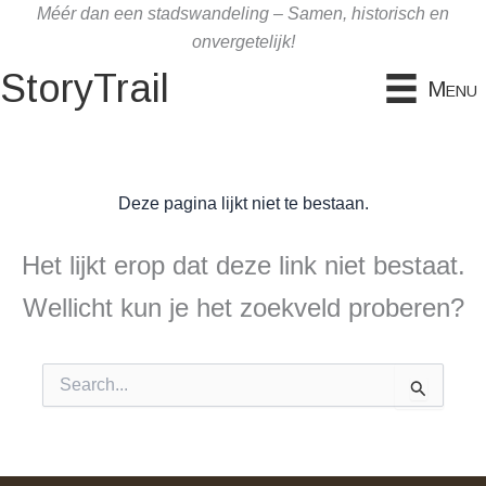
Ga
Méér dan een stadswandeling – Samen, historisch en
naar
onvergetelijk!
de
StoryTrail
Menu
inhoud
Deze pagina lijkt niet te bestaan.
Het lijkt erop dat deze link niet bestaat.
Wellicht kun je het zoekveld proberen?
Zoek
naar: