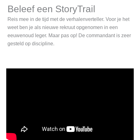
Beleef een StoryTrail
Reis mee in de tijd met de verhalenverteller. Voor je het
weet ben je als nieuwe rekruut opgenomen in een
eeuwenoud leger. Maar pas op! De commandant is zeer
gesteld op discipline.