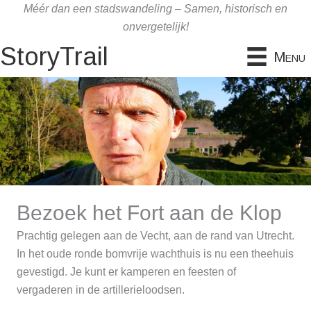
Ga
Méér dan een stadswandeling – Samen, historisch en
naar
onvergetelijk!
de
StoryTrail
Menu
inhoud
Bezoek het Fort aan de Klop
Prachtig gelegen aan de Vecht, aan de rand van Utrecht.
In het oude ronde bomvrije wachthuis is nu een theehuis
gevestigd. Je kunt er kamperen en feesten of
vergaderen in de artillerieloodsen.