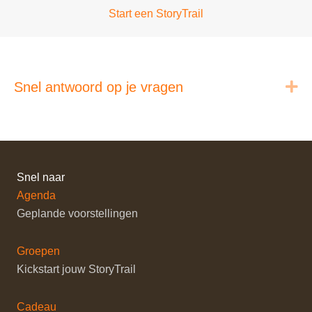
Start een StoryTrail
Ui
Snel antwoord op je vragen
Snel naar
Agenda
Geplande voorstellingen
Groepen
Kickstart jouw StoryTrail
Cadeau