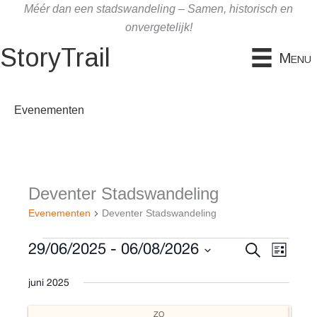
Ga
Méér dan een stadswandeling – Samen, historisch en
naar
onvergetelijk!
de
StoryTrail
Menu
inhoud
Evenementen
Deventer Stadswandeling
Evenementen
Deventer Stadswandeling
Evenementen
E
Z
E
29/06/2025
 - 
06/08/2026
L
o
v
v
i
S
e
j
e
juni 2025
e
e
k
s
l
e
n
n
t
e
n
ZO