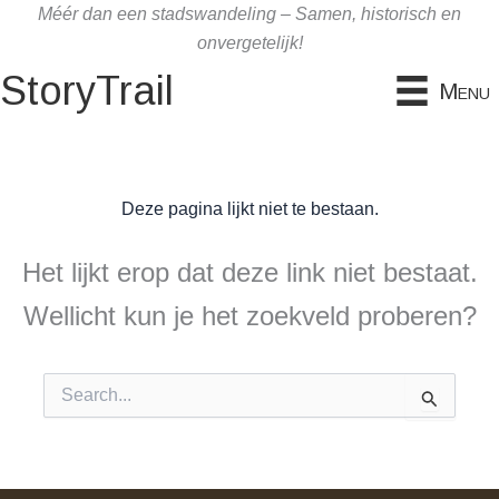
Ga
Méér dan een stadswandeling – Samen, historisch en
naar
onvergetelijk!
de
StoryTrail
Menu
inhoud
Deze pagina lijkt niet te bestaan.
Het lijkt erop dat deze link niet bestaat.
Wellicht kun je het zoekveld proberen?
Zoek
naar: