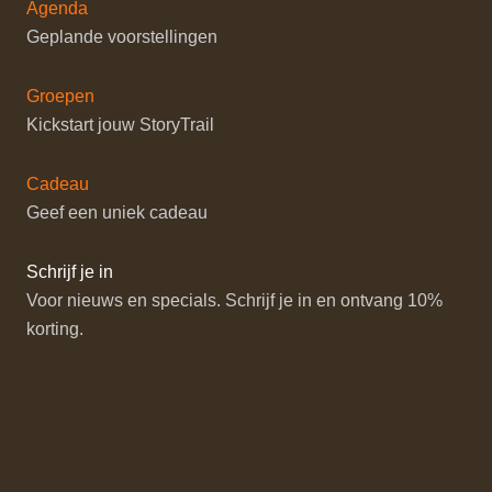
Agenda
w
a
Geplande voorstellingen
e
v
e
i
Groepen
r
g
Kickstart jouw StoryTrail
g
a
e
t
Cadeau
v
i
Geef een uniek cadeau
e
e
n
Schrijf je in
n
Voor nieuws en specials. Schrijf je in en ontvang 10%
a
korting.
v
i
g
a
t
i