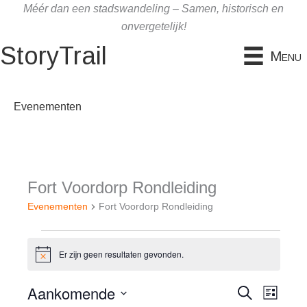
Ga
Méér dan een stadswandeling – Samen, historisch en
naar
onvergetelijk!
de
StoryTrail
Menu
inhoud
Evenementen
Fort Voordorp Rondleiding
Evenementen
Fort Voordorp Rondleiding
Evenementen
Er zijn geen resultaten gevonden.
B
e
r
Aankomende
E
Z
E
i
L
c
o