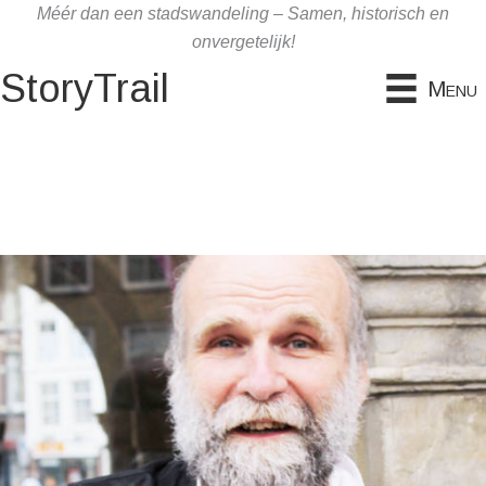
Ga
Méér dan een stadswandeling – Samen, historisch en
naar
onvergetelijk!
de
StoryTrail
Menu
inhoud