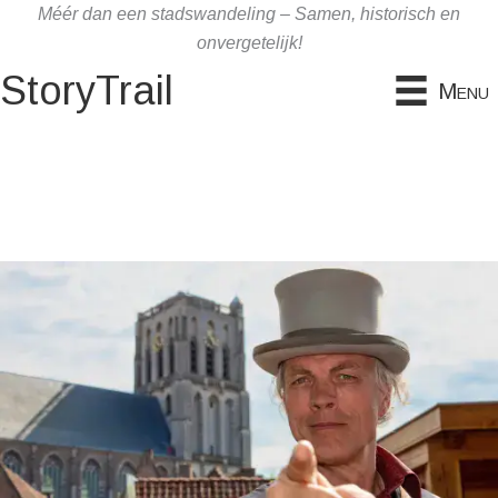
Ga
Méér dan een stadswandeling – Samen, historisch en
naar
onvergetelijk!
de
StoryTrail
Menu
inhoud