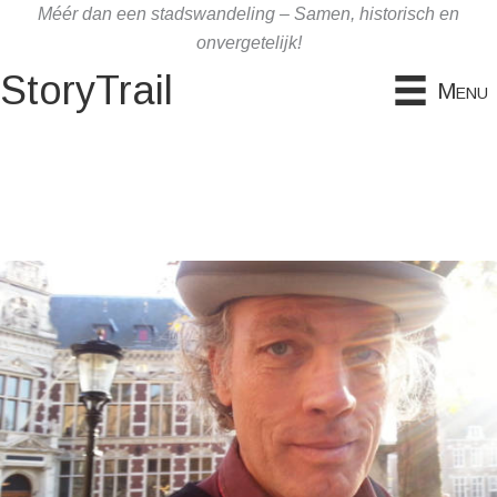
Ga
Méér dan een stadswandeling – Samen, historisch en
naar
onvergetelijk!
de
StoryTrail
Menu
inhoud