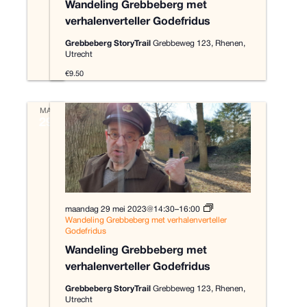
Wandeling Grebbeberg met
t
verhalenverteller Godefridus
u
m
Grebbeberg StoryTrail
Grebbeweg 123, Rhenen,
.
Utrecht
€9.50
MA
29
maandag 29 mei 2023@14:30
–
16:00
Wandeling Grebbeberg met verhalenverteller
Godefridus
Wandeling Grebbeberg met
verhalenverteller Godefridus
Grebbeberg StoryTrail
Grebbeweg 123, Rhenen,
Utrecht