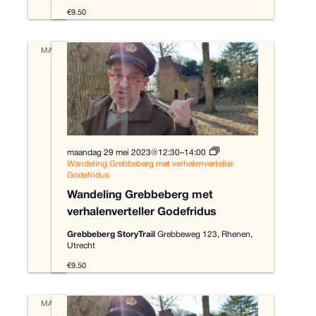
€9.50
MA
29
maandag 29 mei 2023@12:30
–
14:00
Wandeling Grebbeberg met verhalenverteller
Godefridus
Wandeling Grebbeberg met
verhalenverteller Godefridus
Grebbeberg StoryTrail
Grebbeweg 123, Rhenen,
Utrecht
€9.50
MA