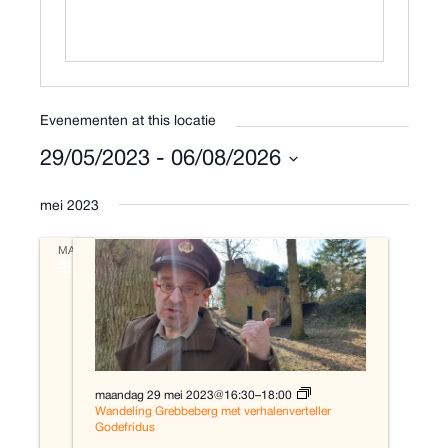
Evenementen at this locatie
29/05/2023
 - 
06/08/2026
S
e
mei 2023
l
e
MA
c
29
t
e
e
r
e
e
maandag 29 mei 2023@16:30
–
18:00
n
Wandeling Grebbeberg met verhalenverteller
d
Godefridus
a