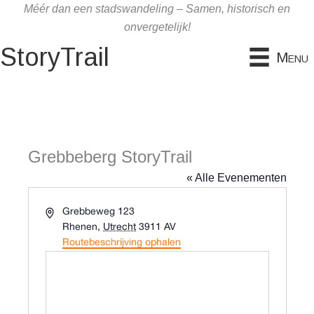
Ga
Méér dan een stadswandeling – Samen, historisch en
naar
onvergetelijk!
de
StoryTrail
Menu
inhoud
Grebbeberg StoryTrail
« Alle Evenementen
A
Grebbeweg 123
d
Rhenen
,
Utrecht
3911 AV
r
Routebeschrijving ophalen
e
s