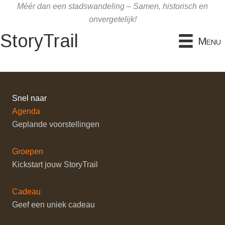
Ga
Méér dan een stadswandeling – Samen, historisch en
naar
onvergetelijk!
de
StoryTrail
Menu
inhoud
Snel naar
Agenda
Geplande voorstellingen
Groepen
Kickstart jouw StoryTrail
Cadeau
Geef een uniek cadeau