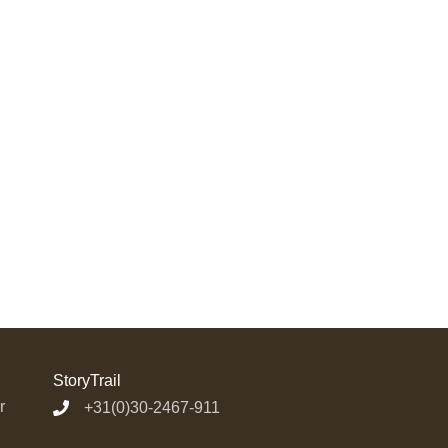
StoryTrail
r
+31(0)30-2467-911