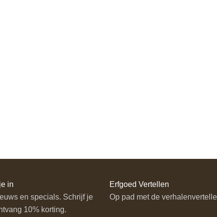
en
je in
Erfgoed Vertellen
euws en specials. Schrijf je
Op pad met de verhalenvertelle
ntvang 10% korting.