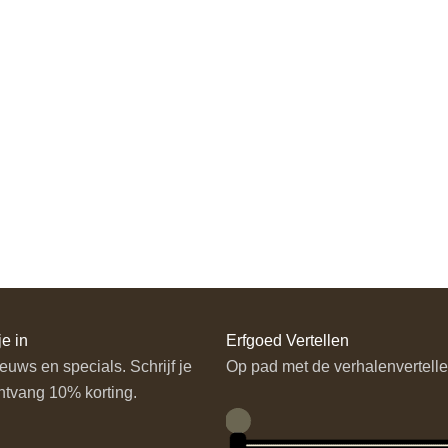
je in
Erfgoed Vertellen
euws en specials. Schrijf je
Op pad met de verhalenvertelle
ntvang 10% korting.