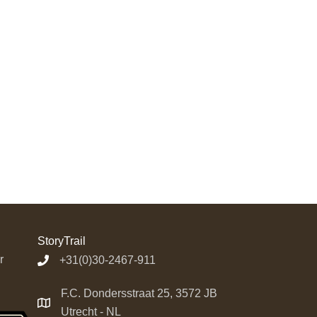
StoryTrail
r
+31(0)30-2467-911
F.C. Dondersstraat 25, 3572 JB
Utrecht - NL