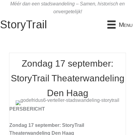
Ga
Méér dan een stadswandeling – Samen, historisch en
naar
onvergetelijk!
de
StoryTrail
Menu
inhoud
Zondag 17 september:
StoryTrail Theaterwandeling
Den Haag
PERSBERICHT
Zondag 17 september: StoryTrail
Theaterwandeling Den Haag