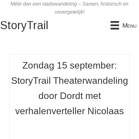
Ga
Méér dan een stadswandeling – Samen, historisch en
naar
onvergetelijk!
de
StoryTrail
Menu
inhoud
Zondag 15 september:
StoryTrail Theaterwandeling
door Dordt met
verhalenverteller Nicolaas