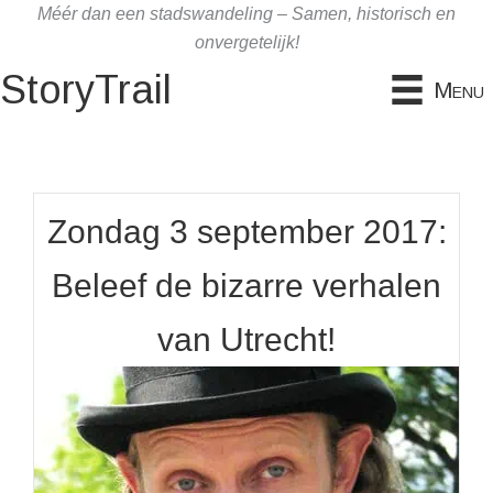
Ga
Méér dan een stadswandeling – Samen, historisch en
naar
onvergetelijk!
de
StoryTrail
Menu
inhoud
Zondag 3 september 2017:
Beleef de bizarre verhalen
van Utrecht!