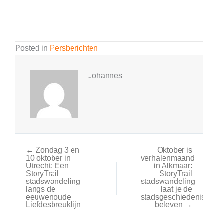
Posted in
Persberichten
Johannes
← Zondag 3 en
Oktober is
10 oktober in
verhalenmaand
Utrecht: Een
in Alkmaar:
StoryTrail
StoryTrail
stadswandeling
stadswandeling
langs de
laat je de
eeuwenoude
stadsgeschiedenis
Liefdesbreuklijn
beleven →