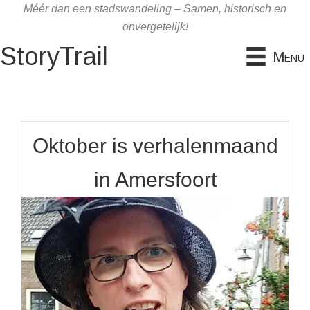
Ga
Méér dan een stadswandeling – Samen, historisch en
naar
onvergetelijk!
de
StoryTrail
Menu
inhoud
Oktober is verhalenmaand
in Amersfoort