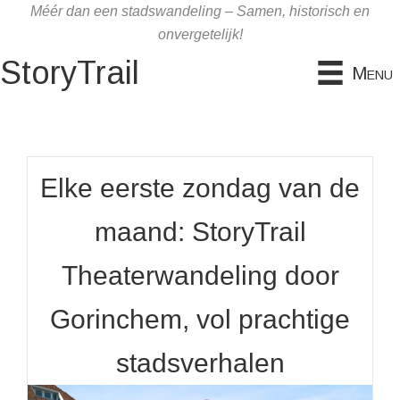
Ga
Méér dan een stadswandeling – Samen, historisch en
naar
onvergetelijk!
de
StoryTrail
Menu
inhoud
Elke eerste zondag van de
maand: StoryTrail
Theaterwandeling door
Gorinchem, vol prachtige
stadsverhalen