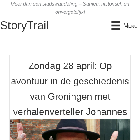
Ga
Méér dan een stadswandeling – Samen, historisch en
naar
onvergetelijk!
de
StoryTrail
Menu
inhoud
Zondag 28 april: Op
avontuur in de geschiedenis
van Groningen met
verhalenverteller Johannes