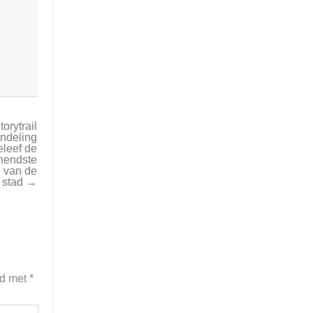
torytrail
ndeling
eleef de
nendste
 van de
stad →
rd met
*