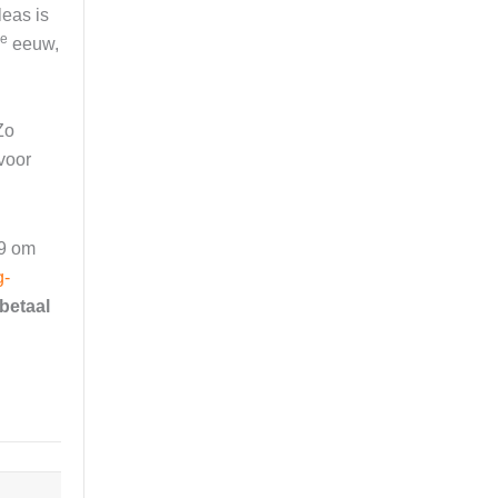
leas is
e
eeuw,
Zo
voor
19 om
g-
betaal