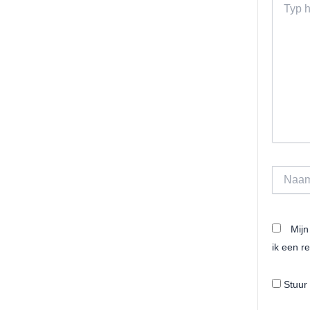
hier...
Naam*
Mijn
ik een re
Stuur 