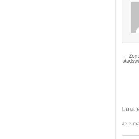
← Zonda
stadsw
Laat 
Je e-ma
Typ