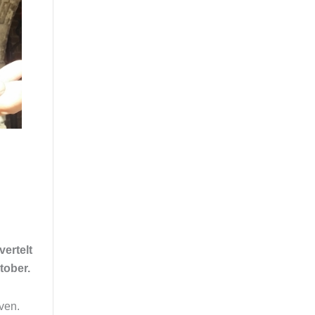
vertelt
ktober.
ven.