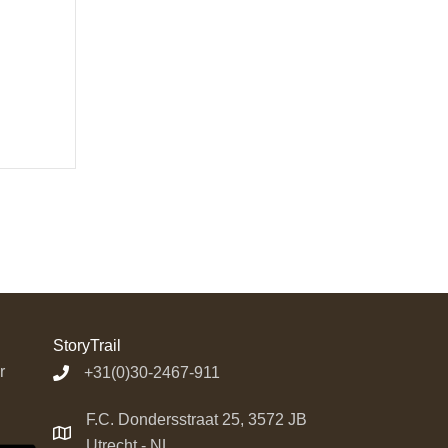
StoryTrail
r
+31(0)30-2467-911
F.C. Dondersstraat 25, 3572 JB
Utrecht - NL