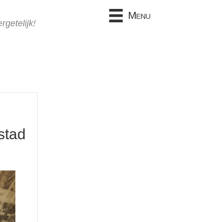
Menu
getelijk!
stad