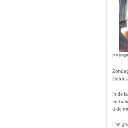
PERSB
Zondag
Ontdek 
In de 
verhale
u de mo
Een gew