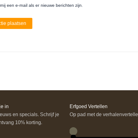
mij een e-mail als er nieuwe berichten zijn.
je in
Erfgoed Vertellen
euws en specials. Schrijf je
Op pad met de verhalenvertelle
ntvang 10% korting.