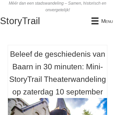
Ga
Méér dan een stadswandeling – Samen, historisch en
naar
onvergetelijk!
de
StoryTrail
Menu
inhoud
Beleef de geschiedenis van
Baarn in 30 minuten: Mini-
StoryTrail Theaterwandeling
op zaterdag 10 september