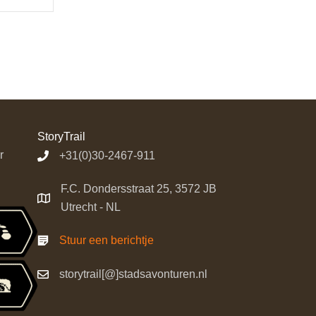
StoryTrail
r
+31(0)30-2467-911
F.C. Dondersstraat 25, 3572 JB
Utrecht - NL
Stuur een berichtje
storytrail[@]stadsavonturen.nl