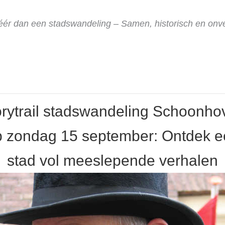
ér dan een stadswandeling – Samen, historisch en onver
orytrail stadswandeling Schoonho
p zondag 15 september: Ontdek e
stad vol meeslepende verhalen