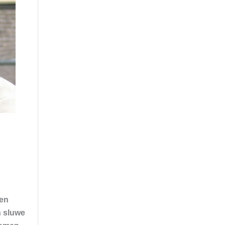
 en
n sluwe