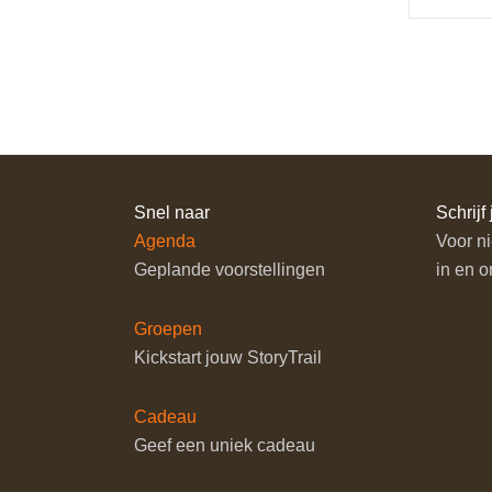
Snel naar
Schrijf 
Agenda
Voor ni
Geplande voorstellingen
in en o
Groepen
Kickstart jouw StoryTrail
Cadeau
Geef een uniek cadeau