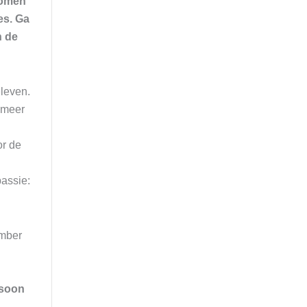
komen
es. Ga
n de
eleven.
s meer
or de
assie:
ember
rsoon