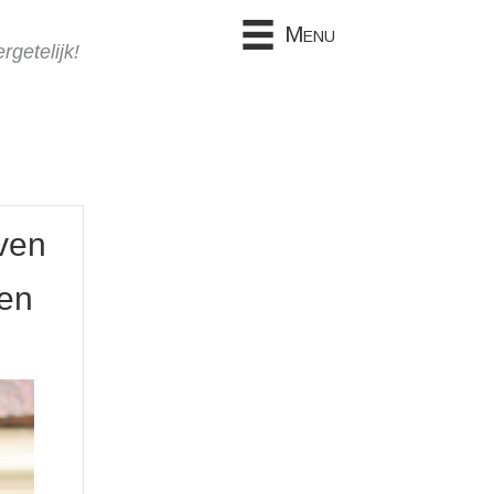
Menu
getelijk!
ven
en