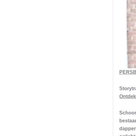
PERSB
Storyt
Ontdek
Schoonh
bestaa
dapper