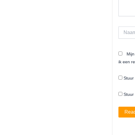
Naam*
Mijn
ik een re
Stuur 
Stuur 