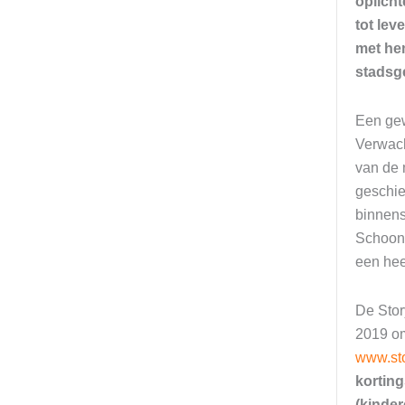
oplich
tot lev
met he
stadsg
Een gew
Verwach
van de 
geschie
binnens
Schoonh
een hee
De Stor
2019 om
www.sto
kortin
(kinder