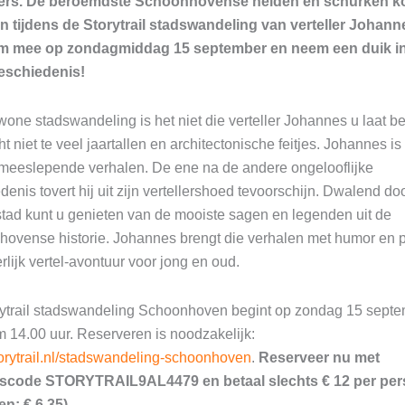
ters. De beroemdste Schoonhovense helden en schurken 
en tijdens de Storytrail stadswandeling van verteller Johann
m mee op zondagmiddag 15 september en neem een duik i
eschiedenis!
one stadswandeling is het niet die verteller Johannes u laat b
t niet te veel jaartallen en architectonische feitjes. Johannes i
meeslepende verhalen. De ene na de andere ongelooflijke
denis tovert hij uit zijn vertellershoed tevoorschijn. Dwalend do
tad kunt u genieten van de mooiste sagen en legenden uit de
ovense historie. Johannes brengt die verhalen met humor en p
rlijk vertel-avontuur voor jong en oud.
ytrail stadswandeling Schoonhoven begint op zondag 15 sept
 14.00 uur. Reserveren is noodzakelijk:
rytrail.nl/stadswandeling-schoonhoven
.
Reserveer nu met
gscode STORYTRAIL9AL4479 en betaal slechts € 12 per pe
en: € 6,35).