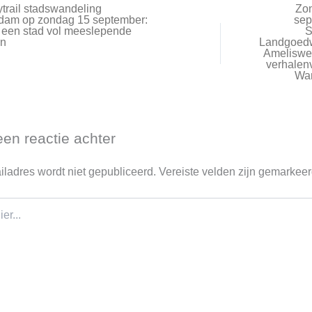
trail stadswandeling
Zo
dam op zondag 15 september:
sep
 een stad vol meeslepende
S
en
Landgoed
Ameliswe
verhalenv
Wa
een reactie achter
iladres wordt niet gepubliceerd.
Vereiste velden zijn gemarkee