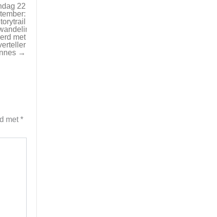
ndag 22
tember:
torytrail
wandeling
erd met
erteller
nnes →
rd met
*