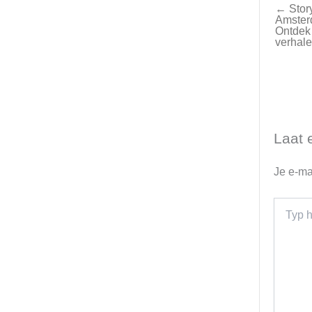
← Story
Amster
Ontdek
verhal
Laat 
Je e-ma
Typ
hier...