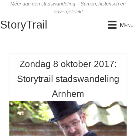
Ga
Méér dan een stadswandeling – Samen, historisch en
naar
onvergetelijk!
de
StoryTrail
Menu
inhoud
Zondag 8 oktober 2017:
Storytrail stadswandeling
Arnhem